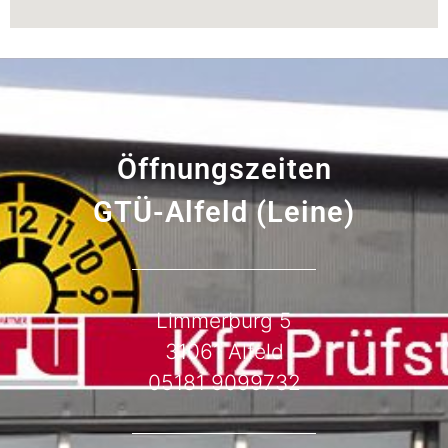
Öffnungszeiten
GTÜ-Alfeld (Leine)
Limmerburg 5
31061 Alfeld
0
5181 9099732