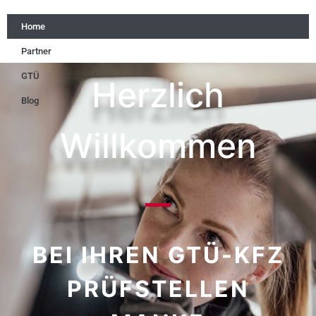
Home
Partner
GTÜ
Herzlich
Blog
Willkommen
BEI IHREN GTÜ-KFZ
PRÜFSTELLEN