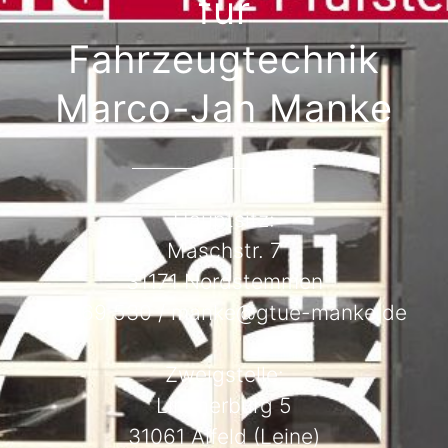
für
Fahrzeugtechnik
Marco-Jan Manke
Hauptsitz:
Maschstr. 7
31171 Nordstemmen
0
5069 530
/
manke@gtue-manke.de
Zweigstelle:
Limmerburg 5
31061 Alfeld (Leine)