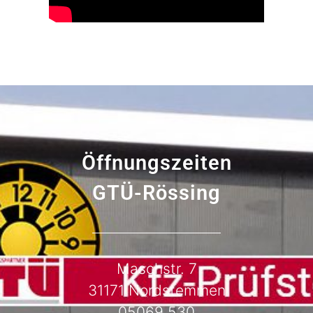
Öffnungszeiten
GTÜ-Rössing
Maschstr. 7
31171 Nordstemmen
0
5069 530